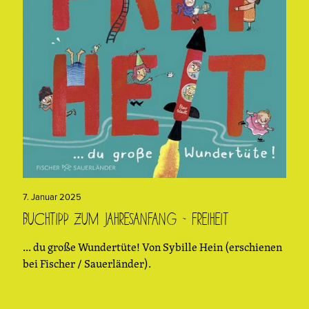
7. Januar 2025
Buchtipp zum Jahresanfang – Freiheit
... du große Wundertüte! Von Sybille Hein (erschienen
bei Fischer / Sauerländer).