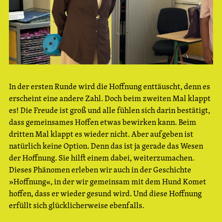
In der ersten Runde wird die Hoffnung enttäuscht, denn es
erscheint eine andere Zahl. Doch beim zweiten Mal klappt
es! Die Freude ist groß und alle fühlen sich darin bestätigt,
dass gemeinsames Hoffen etwas bewirken kann. Beim
dritten Mal klappt es wieder nicht. Aber aufgeben ist
natürlich keine Option. Denn das ist ja gerade das Wesen
der Hoffnung. Sie hilft einem dabei, weiterzumachen.
Dieses Phänomen erleben wir auch in der Geschichte
»Hoffnung«, in der wir gemeinsam mit dem Hund Komet
hoffen, dass er wieder gesund wird. Und diese Hoffnung
erfüllt sich glücklicherweise ebenfalls.