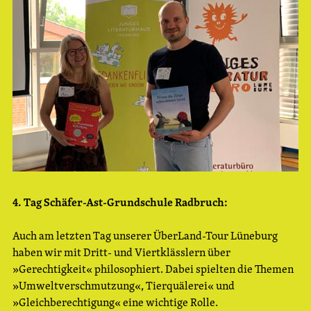
4. Tag Schäfer-Ast-Grundschule Radbruch:
Auch am letzten Tag unserer ÜberLand-Tour Lüneburg
haben wir mit Dritt- und Viertklässlern über
»Gerechtigkeit« philosophiert. Dabei spielten die Themen
»Umweltverschmutzung«, Tierquälerei« und
»Gleichberechtigung« eine wichtige Rolle.