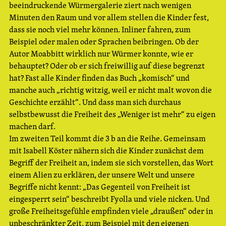
beeindruckende Würmergalerie ziert nach wenigen
Minuten den Raum und vor allem stellen die Kinder fest,
dass sie noch viel mehr können. Inliner fahren, zum
Beispiel oder malen oder Sprachen beibringen. Ob der
Autor Moabbitt wirklich nur Würmer konnte, wie er
behauptet? Oder ob er sich freiwillig auf diese begrenzt
hat? Fast alle Kinder finden das Buch „komisch“ und
manche auch „richtig witzig, weil er nicht malt wovon die
Geschichte erzählt“. Und dass man sich durchaus
selbstbewusst die Freiheit des „Weniger ist mehr“ zu eigen
machen darf.
Im zweiten Teil kommt die 3 b an die Reihe. Gemeinsam
mit Isabell Köster nähern sich die Kinder zunächst dem
Begriff der Freiheit an, indem sie sich vorstellen, das Wort
einem Alien zu erklären, der unsere Welt und unsere
Begriffe nicht kennt: „Das Gegenteil von Freiheit ist
eingesperrt sein“ beschreibt Fyolla und viele nicken. Und
große Freiheitsgefühle empfinden viele „draußen“ oder in
unbeschränkter Zeit, zum Beispiel mit den eigenen