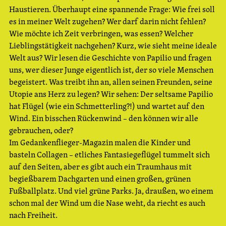
Haustieren. Überhaupt eine spannende Frage: Wie frei soll
es in meiner Welt zugehen? Wer darf darin nicht fehlen?
Wie möchte ich Zeit verbringen, was essen? Welcher
Lieblingstätigkeit nachgehen? Kurz, wie sieht meine ideale
Welt aus? Wir lesen die Geschichte von Papilio und fragen
uns, wer dieser Junge eigentlich ist, der so viele Menschen
begeistert. Was treibt ihn an, allen seinen Freunden, seine
Utopie ans Herz zu legen? Wir sehen: Der seltsame Papilio
hat Flügel (wie ein Schmetterling?!) und wartet auf den
Wind. Ein bisschen Rückenwind – den können wir alle
gebrauchen, oder?
Im Gedankenflieger-Magazin malen die Kinder und
basteln Collagen – etliches Fantasiegeflügel tummelt sich
auf den Seiten, aber es gibt auch ein Traumhaus mit
begießbarem Dachgarten und einen großen, grünen
Fußballplatz. Und viel grüne Parks. Ja, draußen, wo einem
schon mal der Wind um die Nase weht, da riecht es auch
nach Freiheit.